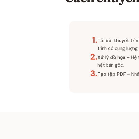
1
.
Tải bài thuyết trìn
trình có dung lượng 
2
.
Xử lý đồ họa
– Hệ t
hệt bản gốc.
3
.
Tạo tệp PDF
– Nhấp