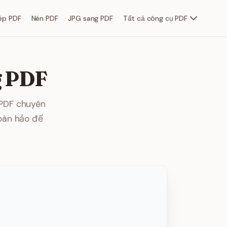
ép PDF
Nén PDF
JPG sang PDF
Tất cả công cụ PDF
g PDF
 PDF chuyên
oàn hảo để