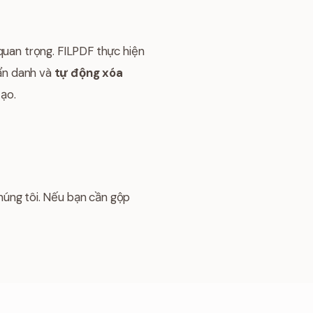
quan trọng. FILPDF thực hiện
 ẩn danh và
tự động xóa
tạo.
úng tôi. Nếu bạn cần gộp