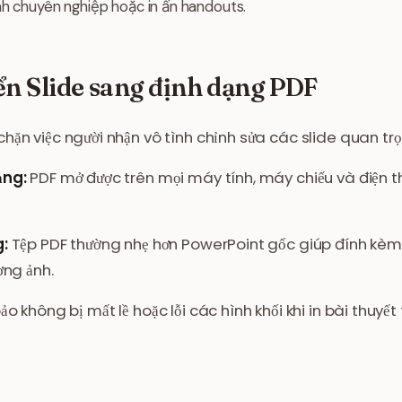
nh chuyên nghiệp hoặc in ấn handouts.
ển Slide sang định dạng PDF
hặn việc người nhận vô tình chỉnh sửa các slide quan tr
ảng:
PDF mở được trên mọi máy tính, máy chiếu và điện t
g:
Tệp PDF thường nhẹ hơn PowerPoint gốc giúp đính kè
ợng ảnh.
o không bị mất lề hoặc lỗi các hình khối khi in bài thuyết