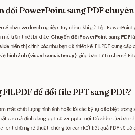
n đổi PowerPoint sang PDF chuyên
a cá nhân và doanh nghiệp. Tuy nhiên, khi gửi tệp PowerPoint g
i mở trên thiết bị khác.
Chuyển đổi PowerPoint sang PDF
l
lide hiển thị chính xác như bạn đã thiết kế. FILPDF cung cấp
về hình ảnh (visual consistency)
, giúp bạn tự tin chia sẻ P
 FILPDF để đổi file PPT sang PDF?
m mất chất lượng hình ảnh hoặc lỗi các ký tự đặc biệt trong 
nhất cho cả định dạng .ppt cũ và .pptx mới. Dù slide của bạn 
c font chữ nghệ thuật, chúng tôi cam kết kết quả PDF sẽ có 