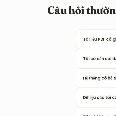
Câu hỏi thườn
Tài liệu PDF có
Định dạng PDF là 
hoạt động. Tuy nh
Tôi có cần cài 
Không, FILPDF hoạt
giúp bạn.
Hệ thống có hỗ 
Có, công cụ của c
hiển thị đồng nhất
Dữ liệu của tôi
Chắc chắn rồi. Chú