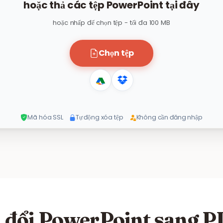
hoặc thả các tệp PowerPoint tại đây
hoặc nhấp để chọn tệp - tối đa 100 MB
Chọn tệp
Mã hóa SSL
Tự động xóa tệp
Không cần đăng nhập
 đổi PowerPoint sang P