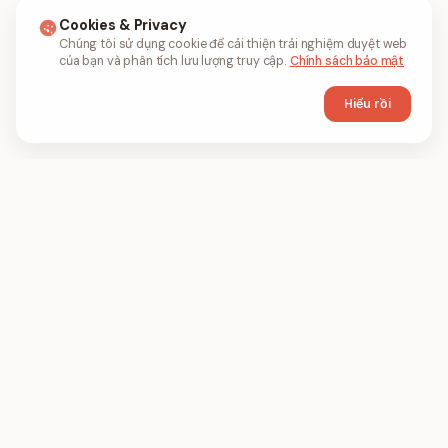
Cookies & Privacy
Chúng tôi sử dụng cookie để cải thiện trải nghiệm duyệt web
của bạn và phân tích lưu lượng truy cập.
Chính sách bảo mật
Hiểu rồi
FIL
PDF
FILPDF là công cụ PDF trên trình duyệt để
nén, gộp và chuyển đổi tệp PDF trực tuyến.