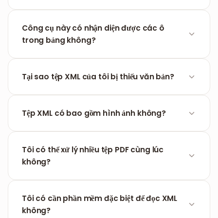
Nó bóc tách cấu trúc nội bộ của PDF và ánh xạ văn
bản, phông chữ và các thành phần bố cục vào
Công cụ này có nhận diện được các ô
các nút XML.
trong bảng không?
Có, các cấu trúc bảng cơ bản sẽ được ánh xạ vào
XML. Tuy nhiên, để nhập trực tiếp vào bảng tính,
Tại sao tệp XML của tôi bị thiếu văn bản?
việc chuyển sang CSV thường hiệu quả hơn.
Nếu PDF gốc là tài liệu quét hoặc ảnh phẳng, bạn
cần chạy OCR trước để tạo ra văn bản có thể bóc
Tệp XML có bao gồm hình ảnh không?
tách được.
Không. Đầu ra XML tập trung nghiêm ngặt vào việc
hiển thị văn bản cấu trúc và siêu dữ liệu trong tài
Tôi có thể xử lý nhiều tệp PDF cùng lúc
liệu.
không?
Có, bạn có thể tải lên hàng loạt. Công cụ sẽ bóc
tách riêng lẻ từng tệp và xuất ra các tệp XML khác
Tôi có cần phần mềm đặc biệt để đọc XML
nhau.
không?