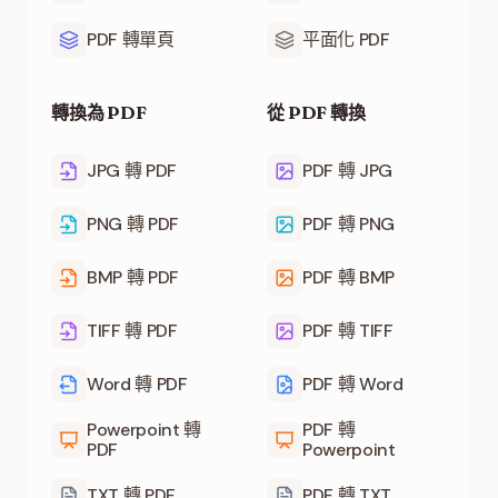
PDF 轉單頁
平面化 PDF
轉換為 PDF
從 PDF 轉換
JPG 轉 PDF
PDF 轉 JPG
PNG 轉 PDF
PDF 轉 PNG
BMP 轉 PDF
PDF 轉 BMP
TIFF 轉 PDF
PDF 轉 TIFF
Word 轉 PDF
PDF 轉 Word
Powerpoint 轉
PDF 轉
PDF
Powerpoint
TXT 轉 PDF
PDF 轉 TXT