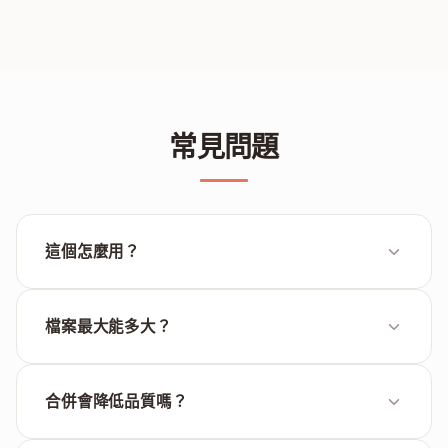
常見問題
這個怎麼用？
上傳PDF檔案，拖動排好順序，點擊合併。合併後的檔
案馬上就能下載，可以直接分享或存檔。
檔案最大能多大？
總共可以上傳100MB。如果檔案特別大，建議先壓縮一
下再合併。
合併會降低品質嗎？