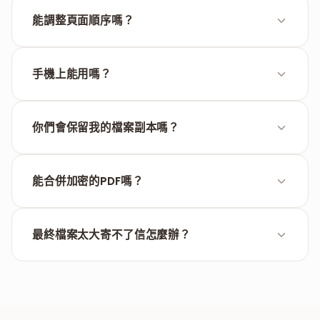
不會。所有內容和原始PDF完全一樣。文字還是文字
（不會變成模糊的圖片），照片也保持原有解析度。
能調整頁面順序嗎？
能。合併之前可以拖動檔案來改變順序。第一個檔案會
成為新文件的開頭。
手機上能用嗎？
能。用iPhone或Android手機的Chrome、Safari或任
何瀏覽器打開都能正常使用。不需要裝App。
你們會保留我的檔案副本嗎？
不會。因為所有處理都在你的瀏覽器本地完成，你的檔
案從來不會到達我們的伺服器。完全留在你的裝置上。
能合併加密的PDF嗎？
需要你自己先去掉密碼。我們的系統讀不了加密檔案，
所以無法合併。
最終檔案太大寄不了信怎麼辦？
Gmail等信箱通常限制附件25MB。如果你的PDF更大，
在我們網站上
壓縮一下
就好了。