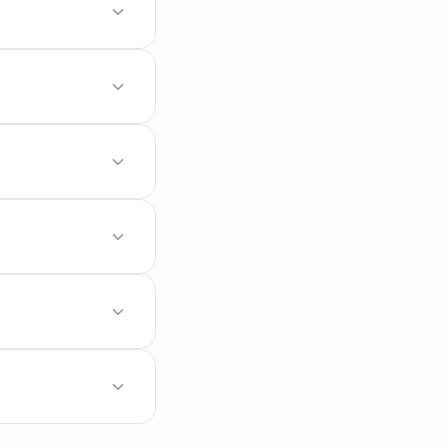
化。
序。
行合併。