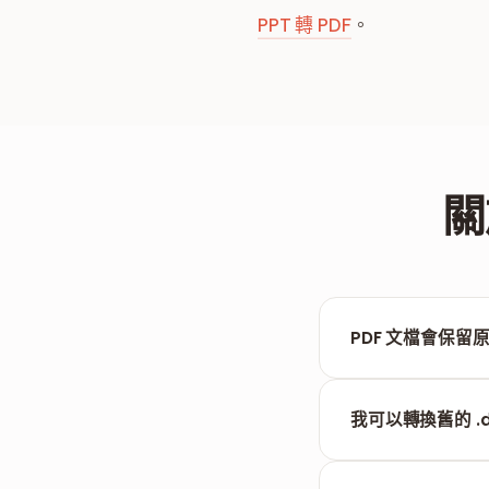
PPT 轉 PDF
。
關
PDF 文檔會保留
是的，FILPDF 
我可以轉換舊的 .
完全可以。FILPDF