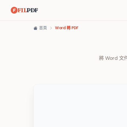
FIL
PDF
首頁
Word 轉 PDF
將 Word