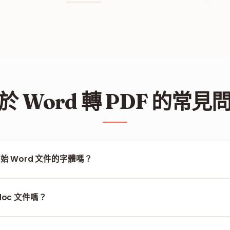
於 Word 轉 PDF 的常見
原始 Word 文件的字體嗎？
支持字體嵌入，使您的 PDF 文檔能精準展示原始 Word 的結構和字形風格
doc 文件嗎？
 全面支持 .doc（舊版本）和 .docx（最新版本）兩種格式。