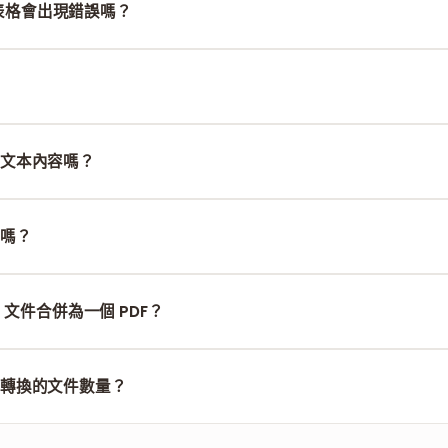
 時表格會出現錯誤嗎？
針對複雜佈局（包括表格、圖表和頁邊距）進行了完美處理的深度優
我們採用標準加密技術，並在 1 小時後自動刪除文件。
文本內容嗎？
改文件格式，您的文本內容會保持 100% 原始狀態。
嗎？
在任何移動瀏覽器（iOS 和 Android）上都能順暢運行，無需安裝應用程
 文件合併為一個 PDF？
份文件。系統會先完成轉換，隨後您可以使用我們的
合併 PDF
工具進
轉換的文件數量？
以進行無限次數的 Word 轉 PDF 轉換，且完全免費。