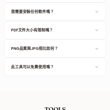
所有上傳的文件和轉換結果在處理60分鐘後都會從我
们的服務器上永久刪除。
我需要安裝任何軟件嗎？
不，這是一個線上工具，可在任何現代網絡瀏覽器中運
行，無需安裝軟件。
PDF文件大小有限制嗎？
我們支持標準PDF文件。對於非常大的文件，處理時間
可能會因PDF結構的複雜性而異。
PNG品質與JPG相比如何？
PNG使用無損壓縮，這意味著在文本和線條區域不會丟
失細節，而JPG可能會因有損壓縮而引入細微偽影。
此工具可以免費使用嗎？
是的，FILPDF免費為所有用戶提供專業級轉換工具。
TOOLS