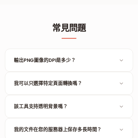
常見問題
輸出PNG圖像的DPI是多少？
該工具默認採用300 DPI渲染，以確保从原始PDF源獲得
尽可能高的圖像質量。
我可以只選擇特定頁面轉換嗎？
是的，您可以選擇“選擇特定頁面”模式，只提取您需要
的頁面，而不是整個文檔。
該工具支持透明背景嗎？
如果原始PDF包含透明屬性，轉換器將嘗試在輸出PNG
文件中保留這些圖層。
我的文件在您的服務器上保存多長時間？