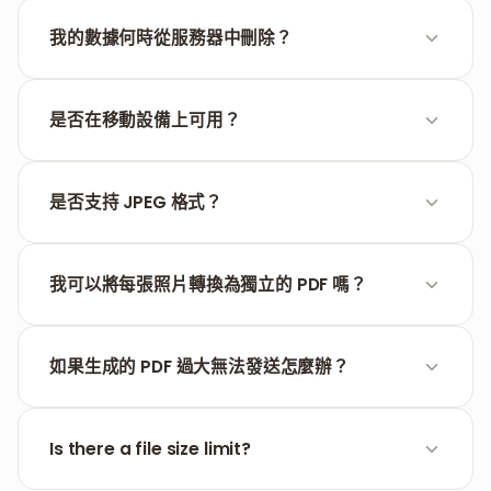
是，提供選擇 A4、Letter 或根據圖片大小自動調整的
選項，以及頁邊距配置。
我的數據何時從服務器中刪除？
系統會在您結束工作進程一小時後自動永久刪除您的所
有文件。
是否在移動設備上可用？
是的，FILPDF 已針對任何移動瀏覽器（Chrome,
Safari）進行了優化，無需安裝額外的應用。
是否支持 JPEG 格式？
JPG 和 JPEG 是同一種格式。我們的工具完全兼容這兩
種文件擴展名類型。
我可以將每張照片轉換為獨立的 PDF 嗎？
可以，只需在處理前的設置中取消選中“合併所有文件”
選項，即可接收獨立的文件。
如果生成的 PDF 過大無法發送怎麼辦？
我們建議使用我們的
PDF 圧縮
工具來減小體積，同時
保持文檔的高清晰度。
Is there a file size limit?