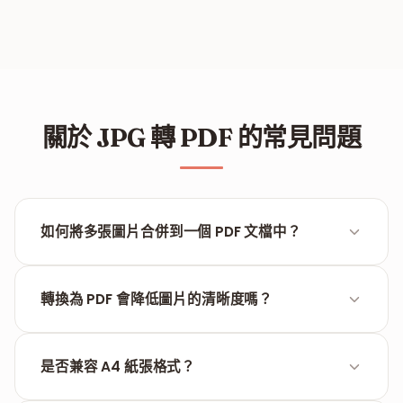
關於 JPG 轉 PDF 的常見問題
如何將多張圖片合併到一個 PDF 文檔中？
只需在上傳時選擇多張圖像。在預覽界面中，您可以在
處理之前拖放以重新排序。
轉換為 PDF 會降低圖片的清晰度嗎？
不，FILPDF 保留所提供的 JPG 文件的原始解析度。輸
出 PDF 的品質將與源圖片完全相同。
是否兼容 A4 紙張格式？