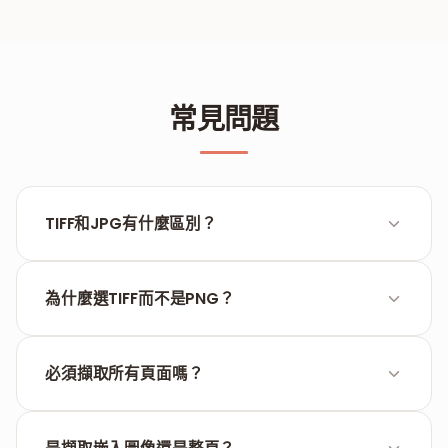
常見問題
TIFF和JPG有什麼區別？
TIFF是無損格式，保留100%的像素資料，適合高解析度
列印和存檔。JPG使用有損壓縮來縮小檔案，但會導致
為什麼選TIFF而不是PNG？
細節損失。
兩者都是無損格式，但TIFF是商業列印和受監管檔案
（醫療記錄、法律文件）所要求的標準格式。PNG主要
必須擷取所有頁面嗎？
為數位顯示和網頁圖形最佳化。
不必。選擇「指定頁面」模式，在視覺化網格中瀏覽文
件並僅點擊需要轉換的頁面。