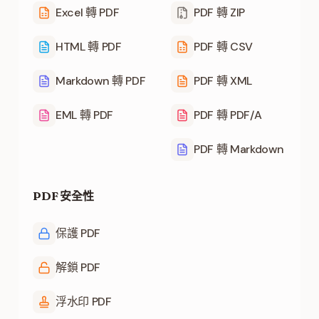
Excel 轉 PDF
PDF 轉 ZIP
HTML 轉 PDF
PDF 轉 CSV
Markdown 轉 PDF
PDF 轉 XML
EML 轉 PDF
PDF 轉 PDF/A
PDF 轉 Markdown
PDF 安全性
保護 PDF
解鎖 PDF
浮水印 PDF