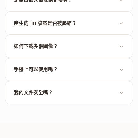
是擷取嵌入圖像還是整頁？
此工具根據PDF的頁面佈局，將包含文字、圖形和背景
的整個頁面轉換為一張TIFF圖像。
產生的TIFF檔案是否被壓縮？
我們的轉換器優先保證最大視覺保真度，因此檔案大小
通常大於JPG等標準網頁格式。
如何下載多張圖像？
轉換多個頁面時，可以逐一下載每張TIFF，也可以將全
部圖像打包為一個ZIP檔案下載。
手機上可以使用嗎？
可以，直接在手機瀏覽器中執行。由於TIFF檔案較大，
建議在Wi-Fi環境下下載。
我的文件安全嗎？
檔案透過HTTPS處理並在短時間後自動刪除。不儲存任
何文件。