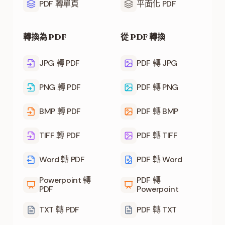
PDF 轉單頁
平面化 PDF
轉換為 PDF
從 PDF 轉換
JPG 轉 PDF
PDF 轉 JPG
PNG 轉 PDF
PDF 轉 PNG
BMP 轉 PDF
PDF 轉 BMP
TIFF 轉 PDF
PDF 轉 TIFF
Word 轉 PDF
PDF 轉 Word
Powerpoint 轉
PDF 轉
PDF
Powerpoint
TXT 轉 PDF
PDF 轉 TXT