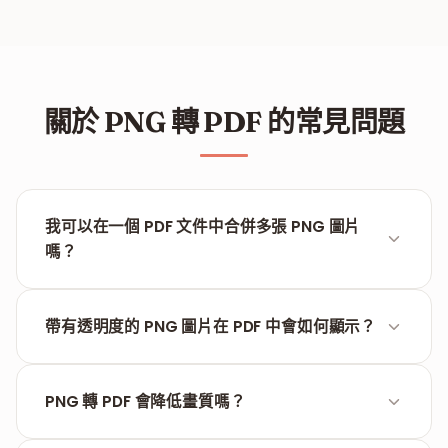
關於 PNG 轉 PDF 的常見問題
我可以在一個 PDF 文件中合併多張 PNG 圖片
嗎？
完全可以。您可以一次上傳數十張 PNG 圖片，手動調
整順序後將其合併为一个單一的 PDF 文檔。
帶有透明度的 PNG 圖片在 PDF 中會如何顯示？
工具會自動處理透明度（Alpha 通道），確保圖片在
PDF 白色背景上呈現最佳效果。
PNG 轉 PDF 會降低畫質嗎？