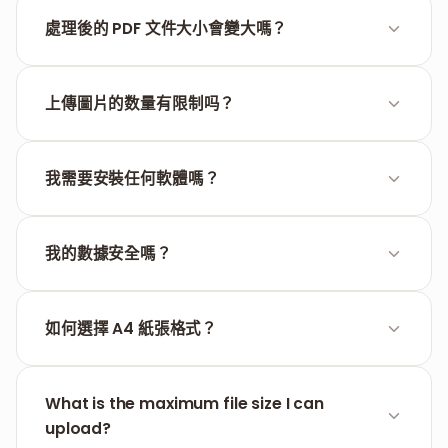
不會。FILPDF 對 PNG 圖片使用無損壓縮方式，可以保
持螢幕截圖或設計稿的原始清晰度。
處理後的 PDF 文件大小會變大嗎？
文件大小取決於原始 PNG 的數量和解析度。如果生成
的文件過大，您可以使用我們的壓縮工具進行瘦身。
上傳圖片的数量有限制吗？
目前 FILPDF 支持大批量文件處理，旨在為專業人士和
設計師節省工作時間。
我需要安裝任何軟體嗎？
不需要。所有操作均通過電腦或手機瀏覽器線上完成。
我的數據安全嗎？
是的，所有文件都會在處理一小時後從我們的服務器中
永久刪除。保護隱私是我們的首要任務。
如何選擇 A4 紙張格式？
在上傳後的自定義界面中，您可以選擇 A4、Letter 或
根據圖片大小自動調整 (Auto) 的頁面選項。
What is the maximum file size I can
upload?