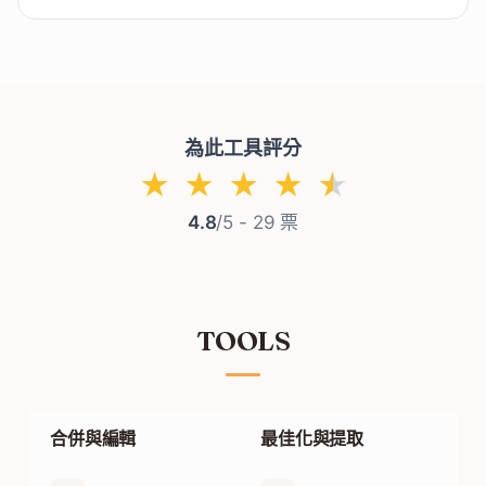
The upload limit is shown on the upload area.
Large PNG files may take a few extra seconds to
process.
為此工具評分
★
★
★
★
★
4.8
/5 -
29
票
TOOLS
合併與編輯
最佳化與提取