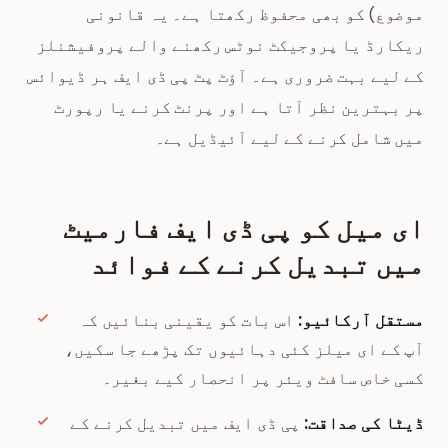
موضوع) کو بھی محفوظ رکھتا ہے۔ یہ قانونی
ریکارڈ یا پروجیکٹ نوٹس رکھنے والے پروفیشنلز
کے لیے بہت ضروری ہے۔ آؤٹ پٹ پی ڈی ایف ہر ڈیوائس
پر بہترین نظر آتا ہے اور پرنٹ کرنے یا رپورٹ
میں شامل کرنے کے لیے آئیڈیل ہے۔
ای میل کو پی ڈی ایف فارمیٹ
میں تبدیل کرنے کے فوائد
مستقل آرکائیو:
اس بات کو یقینی بنائیں کہ
آپ کے ای میلز کئی دہائیوں تک پڑھے جا سکیں،
کسی خاص سافٹ ویئر پر انحصار کیے بغیر۔
ڈیٹا کی صداقت:
پی ڈی ایف میں تبدیل کرنے کے