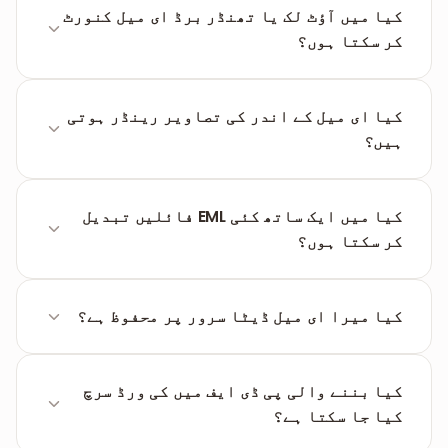
شامل ہوگا جس میں بھیجنے والا، وصول کنندہ،
کیا میں آؤٹ لک یا تھنڈر برڈ ای میل کنورٹ
تاریخ اور موضوع واضح طور پر درج ہوں گے۔
کر سکتا ہوں؟
بالکل۔ آؤٹ لک، تھنڈر برڈ یا ایپل میل سے
ایکسپورٹ کی گئی کوئی بھی .eml فائل مکمل طور پر
کیا ای میل کے اندر کی تصاویر رینڈر ہوتی
سپورٹڈ ہے۔
ہیں؟
سسٹم پیغام کے اصل ڈیزائن کو برقرار رکھنے کے
لیے تمام امیجز کو رینڈر کرنے کی کوشش کرتا ہے۔
کیا میں ایک ساتھ کئی EML فائلیں تبدیل
کر سکتا ہوں؟
جی ہاں، آپ کئی .eml فائلیں اپ لوڈ کر سکتے ہیں
اور سسٹم ہر ای میل کو ایک ایک کر کے پروسیس کرے
کیا میرا ای میل ڈیٹا سرور پر محفوظ ہے؟
گا۔
ہاں، فائلیں ٹرانسفر کے دوران انکریپٹڈ رہتی
ہیں اور 60 منٹ بعد ہمیشہ کے لیے حذف کر دی جاتی
کیا بننے والی پی ڈی ایف میں کی ورڈ سرچ
ہیں۔
کیا جا سکتا ہے؟