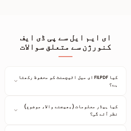
ای ایم ایل سے پی ڈی ایف
کنورژن سے متعلق سوالات
کیا FILPDF ای میل اٹیچمنٹ کو محفوظ رکھتا
ہے؟
فی الحال یہ ٹول ای میل کے متن اور فارمیٹ کو
تبدیل کرنے پر توجہ مرکوز کرتا ہے۔ اٹیچمنٹ کو
کیا ہیڈر معلومات (بھیجنے والا، موضوع)
الگ سے ڈاؤن لوڈ کرنا ہوگا۔
نظر آئے گی؟
جی ہاں، آؤٹ پٹ پی ڈی ایف میں ایک سٹینڈرڈ ہیڈر