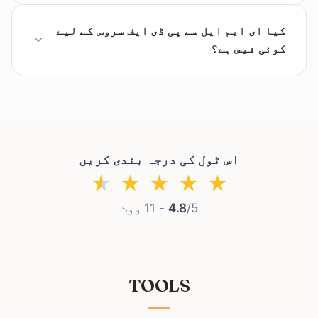
جی ہاں، تیار شدہ پی ڈی ایف سٹینڈرڈ ٹیکسٹ
فارمیٹ ہے، جس سے آپ ای میل مواد کے اندر تلاش کر
کیا ای ایم ایل سے پی ڈی ایف سروس کے لیے
سکتے ہیں۔
کوئی فیس ہے؟
بالکل نہیں، یہ سروس مکمل طور پر مفت ہے اور اس
کے لیے رجسٹریشن کی بھی ضرورت نہیں ہے۔
اس ٹول کی درجہ بندی کریں
★
★
★
★
★
/5 -
4.8
11
ووٹ
TOOLS