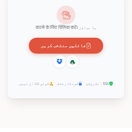
یا براؤز करने के लिए क्लिक करें।
فائلیں منتخب کریں
SSL انکرپشن
خودکار حذف
کوئی لاگ ان نہیں