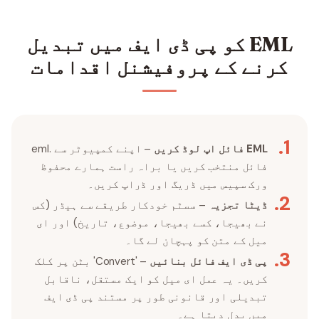
EML کو پی ڈی ایف میں تبدیل
کرنے کے پروفیشنل اقدامات
.
1
EML فائل اپ لوڈ کریں
– اپنے کمپیوٹر سے .eml
فائل منتخب کریں یا براہ راست ہمارے محفوظ
ورک سپیس میں ڈریگ اور ڈراپ کریں۔
.
2
ڈیٹا تجزیہ
– سسٹم خودکار طریقے سے ہیڈر (کس
نے بھیجا، کسے بھیجا، موضوع، تاریخ) اور ای
میل کے متن کو پہچان لے گا۔
.
3
پی ڈی ایف فائل بنائیں
– 'Convert' بٹن پر کلک
کریں۔ یہ عمل ای میل کو ایک مستقل، ناقابل
تبدیلی اور قانونی طور پر مستند پی ڈی ایف
میں بدل دیتا ہے۔