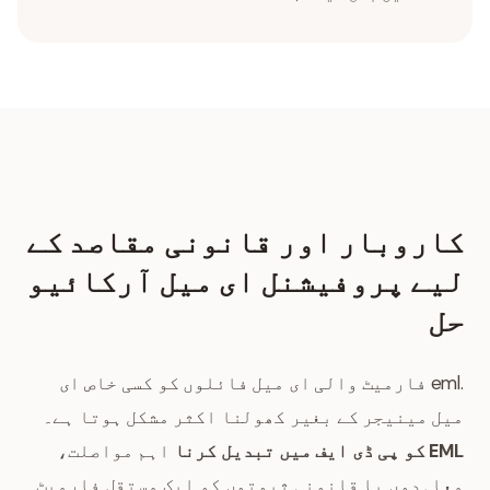
کاروبار اور قانونی مقاصد کے
لیے پروفیشنل ای میل آرکائیو
حل
.eml فارمیٹ والی ای میل فائلوں کو کسی خاص ای
میل مینیجر کے بغیر کھولنا اکثر مشکل ہوتا ہے۔
EML کو پی ڈی ایف میں تبدیل کرنا
اہم مواصلت،
معاہدوں یا قانونی ثبوتوں کو ایک مستقل فارمیٹ