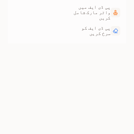
پی ڈی ایف میں
واٹر مارک شامل
کریں
پی ڈی ایف کو
سرخ کریں