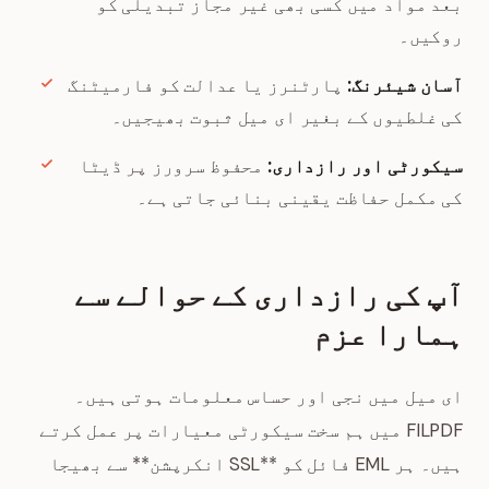
بعد مواد میں کسی بھی غیر مجاز تبدیلی کو
روکیں۔
آسان شیئرنگ:
پارٹنرز یا عدالت کو فارمیٹنگ
کی غلطیوں کے بغیر ای میل ثبوت بھیجیں۔
سیکورٹی اور رازداری:
محفوظ سرورز پر ڈیٹا
کی مکمل حفاظت یقینی بنائی جاتی ہے۔
آپ کی رازداری کے حوالے سے
ہمارا عزم
ای میل میں نجی اور حساس معلومات ہوتی ہیں۔
FILPDF میں ہم سخت سیکورٹی معیارات پر عمل کرتے
ہیں۔ ہر EML فائل کو **SSL انکرپشن** سے بھیجا