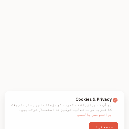
Cookies & Privacy
ہم آپ کے براؤزنگ کے تجربے کو بڑھانے اور ہمارے ٹریفک
کا تجزیہ کرنے کے لیے کوکیز کا استعمال کرتے ہیں۔
پرائیویسی پالیسی
سمجھ گیا!