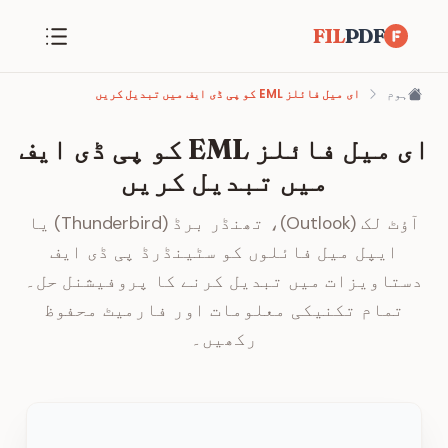
FIL
PDF
ہوم
ای میل فائلز EML کو پی ڈی ایف میں تبدیل کریں
ای میل فائلز EML کو پی ڈی ایف
میں تبدیل کریں
آؤٹ لک (Outlook)، تھنڈر برڈ (Thunderbird) یا
ایپل میل فائلوں کو سٹینڈرڈ پی ڈی ایف
دستاویزات میں تبدیل کرنے کا پروفیشنل حل۔
تمام تکنیکی معلومات اور فارمیٹ محفوظ
رکھیں۔