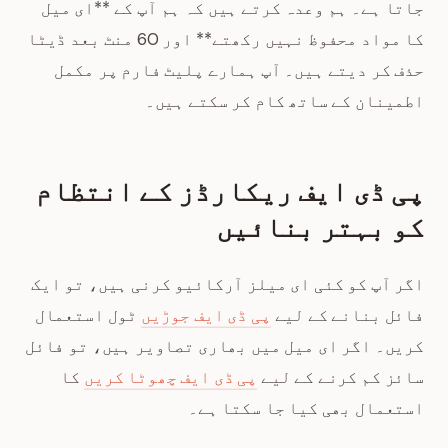
جاتا ہے۔ ہم وعدہ کرتے ہیں کہ ہم آپ کے **ای میل
کا مواد محفوظ نہیں رکھتے** اور 60 منٹ بعد ڈیٹا
حذف کر دیتے ہیں۔ آپ ہمارے پلیٹ فارم پر مکمل
اطمینان کے ساتھ کام کر سکتے ہیں۔
پی ڈی ایف ریکارڈز کے انتظام
کو بہتر بنائیں
اگر آپ کو کئی ای میلز آرکائیو کرنی ہیں، تو ایک
فائل بنانے کے لیے
پی ڈی ایف جوڑیں
ٹول استعمال
کریں۔ اگر ای میل میں بھاری تصاویر ہیں، تو فائل
سائز کم کرنے کے لیے
پی ڈی ایف چھوٹا کریں
کا
استعمال بھی کیا جا سکتا ہے۔