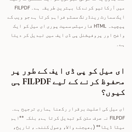
میں آرکائیو کرنے کا بہترین طریقہ ہے۔ FILPDF
ایک سمارٹ رینڈرنگ سسٹم فراہم کرتا ہے جو ویب کے
پیچیدہ HTML فارمیٹس سمیت پوری ای میل کو ایک
واضح اور پروفیشنل پی ڈی ایف میں تبدیل کر دیتا
ہے۔
ای میل کو پی ڈی ایف کے طور پر
محفوظ کرنے کے لیے FILPDF ہی
کیوں؟
ای میل کی اصلیت برقرار رکھنا ہماری ترجیح ہے۔
FILPDF نہ صرف متن کو تبدیل کرتا ہے، بلکہ **اہم
میٹا ڈیٹا** (بھیجنے والا، وصول کنندہ، تاریخ،