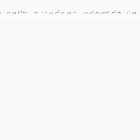
پی ڈی ایف کو کمپریس کریں
جے پی جی کو پی ڈی ایف
تمام پی ڈی ای