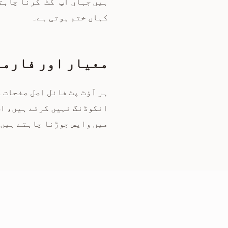
ہیں جہاں آپ "کٹ" کرنا چاہت
کہاں ختم ہوتی ہے۔
معیار اور فارمی
ہر آؤٹ پٹ فائل اصل صفحات 
انکوڈنگ نہیں کرتے ہیں، اس
میں واپس جوڑنا چاہتے ہیں