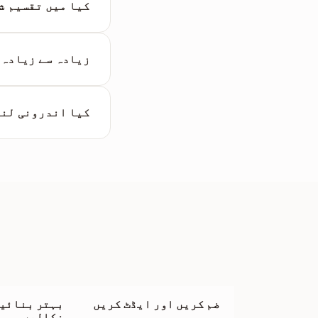
لوڈ اور تقسیم کر 
کیا میں تقسیم ش
جی ہاں۔ آپ تقسیم 
ڈی ایف مرج
ٹول اس
زیادہ سے زیادہ 
ہم 100 MB
میں تھوڑا وقت لگ 
کیا اندرونی لنک
وہ لنکس جو 'اسی' 
جو الگ فائل میں ت
ضم کریں اور ایڈٹ کریں
بہتر بنائیں
نکالیں