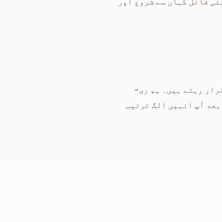
نئی فائل کہاں سے شروع اور
رار رہتے ہیں۔ ہم ری-
بعد آپ انہیں الگ ترتیب