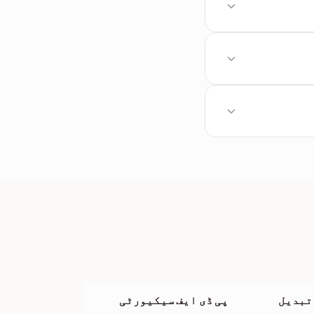
وڑنے کے لیے
پی
ں کا پریویو آنے
ہیں گے۔ وہ لنکس
یں گے۔
 تبدیل
پی ڈی ایف سیکیورٹی