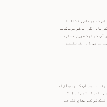
ہے۔ اس کے برعکس، نکالنا
ا کرنا۔ اگر آپ کو صرف کچھ
 آپ کو ایک طویل معاہدے
ے تو پی ڈی ایف تقسیم
وتا ہے جب آپ کے پاس آزاد
ل سائیڈ سکین کو الگ
کلک کر کے نشان لگاتے