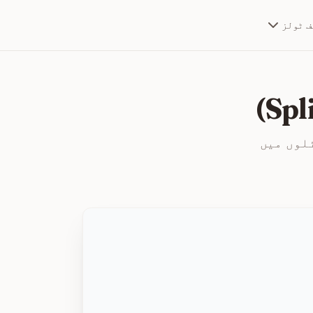
ف ٹولز
لوں میں