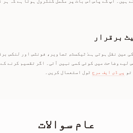
ے ہیں۔ آپ کے پاس اس بات پر مکمل کنٹرول ہوتا ہے کہ ہر 
ٹ برقرار
کی عین نقل ہوتی ہے: ٹیکسٹ، تصاویر، فونٹس اور لنکس برق
 لیے وضاحت میں کوئی کمی نہیں آتی۔ اگر تقسیم کرنے کے 
 تو
پی ڈی ایف مرج
ٹول استعمال کریں۔
عام سوالات