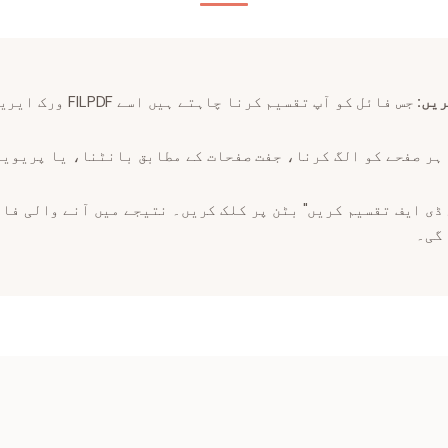
ریں:
جس فائل کو آپ تقسیم کرن
ہر صفحے کو الگ کرنا، جفت صفحات کے مطابق بانٹنا، یا پریویو
ڈی ایف تقسیم کریں" بٹن پر کلک کریں۔ نتیجے میں آنے والی فا
 گی۔