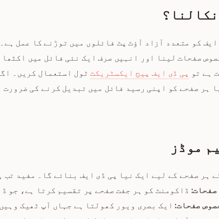
نکالنا؟
 اصل پی ڈی ایف کو متعدد آزاد آؤٹ پٹ فائلوں میں توڑنے کا عمل 
 کچھ مخصوص صفحات لینا اور انہیں صرف ایک نئی فائل میں اکٹھ
 ہے تو
پی ڈی ایف پیج ایکسٹریکٹ
ٹول استعمال کریں۔ اگر
ا ہر صفحے کو اپنی رسید فائل میں تبدیل کرنے کی ضرورت ہ
م موڈز
 ہر صفحے کے لیے ایک نیا پی ڈی ایف بنائے گا۔ مفید تب ہ
صفحات:
ڈاکومنٹ کو ہر جفت صفحے پر تقسیم کرتا ہے، جو ڈب
صوص صفحات:
ایک بصری ویور کھولتا ہے جہاں آپ ٹھیک وہیں 