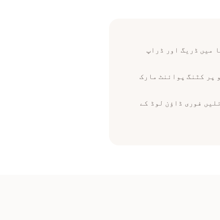
ا چاہتے ہیں اسے FILPDF ورک ایریا میں ڈریگ اور ڈراپ
 پر کٹنگ پوائنٹ مارک
ئلیں فوری ڈاؤن لوڈ کے