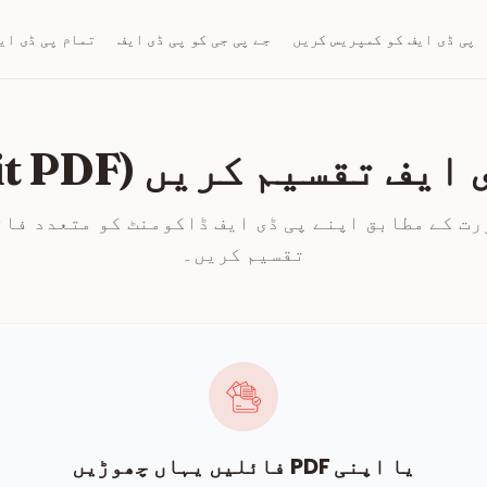
پی ڈی ایف کو کمپریس کریں
جے پی جی کو پی ڈی ایف
تمام پی ڈی ای
یف تقسیم کریں (Split PDF)
رت کے مطابق اپنے پی ڈی ایف ڈاکومنٹ کو متعدد فائ
تقسیم کریں۔
یا اپنی PDF فائلیں یہاں چھوڑیں