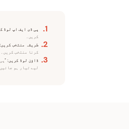
.
1
پی ڈی ایف اپ لوڈ ک
کریں۔
.
2
طریقہ منتخب کریں:
کرنا منتخب کریں۔
.
3
ڈاؤن لوڈ کریں:
"پی 
لیے تیار ہو جائیں