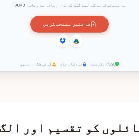
یا منتخب کرنے کے لیے کلک کریں - زیادہ سے زیادہ 100MB
فائلیں منتخب کریں
SSL انکرپشن
خودکار حذف
کوئی لاگ ان نہیں
ائلوں کو تقسیم اور الگ