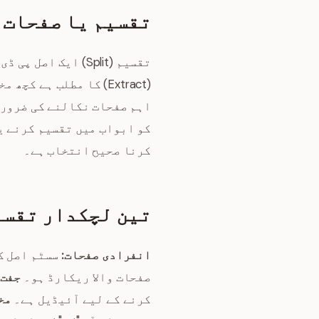
تقسیم یا صفحات 
تقسیم (Split) ایک
(Extract) کا مطلب ہے
اہم صفحات نکالنے کی ضرورت
کو ابواب میں تقسیم کرنے ی
کرنا صحیح انتخاب ہے۔
تین لچکدار تقسی
انفرادی صفحات:
سسٹم اصل کے
صفحات والا ریکارڈ ہو۔
جفت 
کرنے کے لیے آئیڈیل ہے۔
مخ