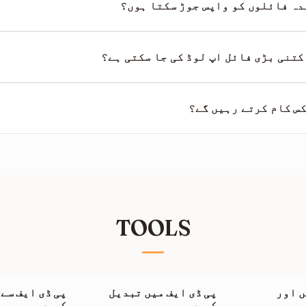
پائیں گے۔
دہ فائلوں کو واپس جوڑ سکتا ہوں؟
شدہ حصوں کو کسی بھی ترتیب میں ایک مکمل ڈاکومنٹ میں واپس ج
تعمال کر سکتے ہیں۔
کتنی بڑی فائل اپ لوڈ کی جا سکتی ہے؟
 تک کی فائلوں کو سپورٹ کرتے ہیں۔ ہزاروں صفحات والے بہت بڑے فائلو
سکتا ہے۔
س کام کرتے رہیں گے؟
آؤٹ پٹ فائل کے اندر صفحات کی طرف اشارہ کرتے ہیں، کام کرتے ر
قسیم کیے گئے صفحات کی طرف اشارہ کرتے ہیں، اب درست نہیں رہ
TOOLS
 اور
پی ڈی ایف میں تبدیل
پی ڈی ایف سے
کریں
کریں