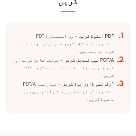
کریں
.
1
PDF اپلوڈ کریں
– وہ اسٹینڈرڈ PDF
دستاویزات منتخب کریں جنہیں آپ آرکائیو
کرنا چاہتے ہیں۔
.
2
PDF/A میں تبدیل کریں
– فونٹس شامل کرنے اور
غیر ضروری مواد ہٹانے کے لیے بٹن پر کلک
کریں۔
.
3
آرکائیو ڈاؤن لوڈ کریں
– تیار شدہ PDF/A
دستاویز کو اپنے طویل مدتی اسٹوریج میں
محفوظ کریں۔