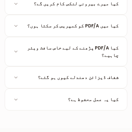
ہے تاکہ تاحیات رسائی ممکن ہو۔ پہلے پاس ورڈ
کیا میرے بیرونی لنکس کام کریں گے؟
ختم کریں۔
بیرونی لنکس عام طور پر ٹیکسٹ کے طور پر موجود
رہتے ہیں، لیکن متحرک ایکشنز والے اسکرپٹس یا
کیا میں PDF/A کو کمپریس کر سکتا ہوں؟
لنکس ختم کر دیے جاتے ہیں۔
نہیں، کیوں کہ کمپریشن سے ضروری ڈیٹا نکلنے کا
خطرہ ہوتا ہے جو معیار کے خلاف ہے۔
کیا PDF/A پڑھنے کے لیے خاص سافٹ ویئر
چاہیے؟
نہیں۔ یہ فائلیں کسی بھی عام PDF ویور میں
آسانی سے کھل جاتی ہیں۔
شفاف ڈیزائن دھندلے کیوں ہو گئے؟
پرانے ISO معیارات ٹرانسپیرنسی کو سپورٹ نہیں
کرتے، اس لیے ٹول انہیں خود بخود ٹھوس ڈیزائن
کیا یہ عمل محفوظ ہے؟
میں بدل دیتا ہے۔
جی ہاں۔ تمام کارروائی محفوظ کنکشن پر ہوتی ہے
اور پروسیسنگ کے فوراً بعد فائلیں سرور سے حذف
کر دی جاتی ہیں۔