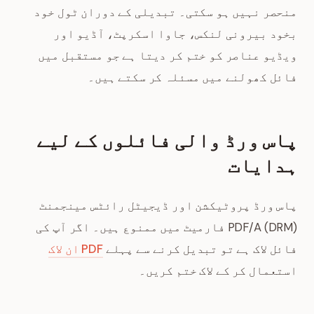
منحصر نہیں ہو سکتی۔ تبدیلی کے دوران ٹول خود
بخود بیرونی لنکس، جاوا اسکرپٹ، آڈیو اور
ویڈیو عناصر کو ختم کر دیتا ہے جو مستقبل میں
فائل کھولنے میں مسئلہ کر سکتے ہیں۔
پاس ورڈ والی فائلوں کے لیے
ہدایات
پاس ورڈ پروٹیکشن اور ڈیجیٹل رائٹس مینجمنٹ
(DRM) PDF/A فارمیٹ میں ممنوع ہیں۔ اگر آپ کی
فائل لاک ہے تو تبدیل کرنے سے پہلے
PDF ان لاک
استعمال کر کے لاک ختم کریں۔