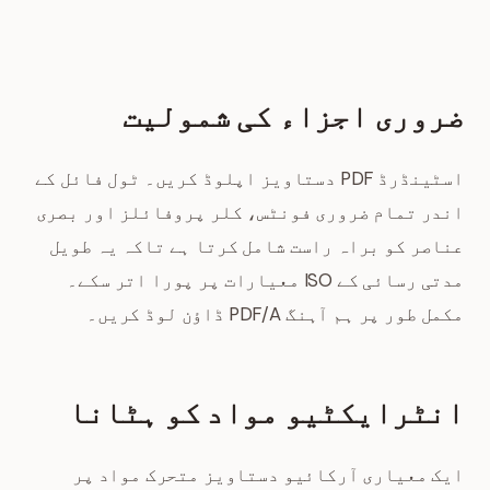
ضروری اجزاء کی شمولیت
اسٹینڈرڈ PDF دستاویز اپلوڈ کریں۔ ٹول فائل کے
اندر تمام ضروری فونٹس، کلر پروفائلز اور بصری
عناصر کو براہ راست شامل کرتا ہے تاکہ یہ طویل
مدتی رسائی کے ISO معیارات پر پورا اتر سکے۔
مکمل طور پر ہم آہنگ PDF/A ڈاؤن لوڈ کریں۔
انٹرایکٹیو مواد کو ہٹانا
ایک معیاری آرکائیو دستاویز متحرک مواد پر