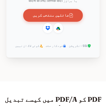
یا براؤز करने के लिए क्लिक करें।
فائلیں منتخب کریں
SSL انکرپشن
خودکار حذف
کوئی لاگ ان نہیں
PDF کو PDF/A میں کیسے تبدیل