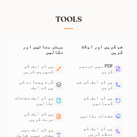
TOOLS
ضم کریں اور ایڈٹ
بہتر بنائیں اور
کریں
نکالیں
PDF میں ترمیم
پی ڈی ایف کو
کریں
کمپریس کریں
پی ڈی ایف کو ضم
گرے پیمانے کی
کریں
پی ڈی ایف
پی ڈی ایف کو
پی ڈی ایف صفحات
گھمائیں
نکالیں
پی ڈی ایف کی
صفحات ہٹائیں
مرمت کریں
پی ڈی ایف کو
پی ڈی ایف میں
منظم کریں
صفحہ نمبر شامل