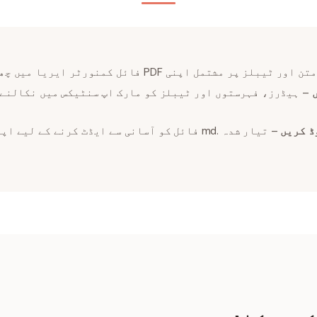
 اور ٹیبلز پر مشتمل اپنی PDF فائل کمنورٹر ایریا میں چھوڑیں۔
– ہیڈرز، فہرستوں اور ٹیبلز کو مارک اپ سنٹیکس میں نکالنے 
– تیار شدہ .md فائل کو آسانی سے ایڈٹ کرنے کے لی