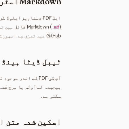
Markdown اسٹرکچر نکالیں
ایک PDF دستاویز اپل
Markdown (
) فائل میں 
.md
GitHub میں تیزی سے امپورٹ کر سکتے ہیں۔
ٹیبل ڈیٹا ہینڈ
پیچیدہ لے آؤٹس یا مرج شدہ
سکتی ہے۔
اسکین شدہ متن ا