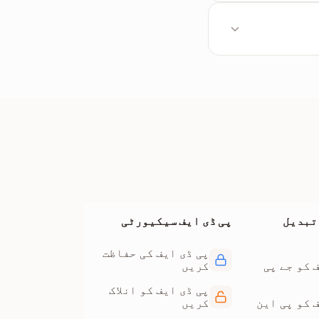
 اور فائلیں تبدیلی
یا آن لائن
 تبدیل
پی ڈی ایف سیکیورٹی
پی ڈی ایف کی حفاظت
 کو جے پی
کریں
پی ڈی ایف کو انلاک
 کو پی این
کریں