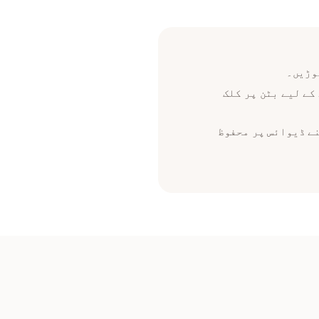
کے لیے بٹن پر کلک
ے اپنے ڈیوائس پر محفوظ