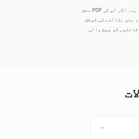
متن نکالنے کا انحصار مکمل طور پر دستاویز کی پڑھنے کے قابل متن کی تہوں پر ہوتا ہے۔ اگر آپ کی PDF محض
، متن نکالنے کی کوشش
فائلوں کو پیج والی
ات