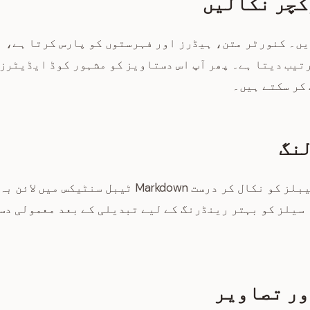
وڈ کریں۔ کنورٹر متن، ہیڈرز اور فہرستوں کو پارس کرتا ہے،
ترتیب دیتا ہے۔ پھر آپ اس دستاویز کو مشہور کوڈ ایڈیٹرز
لنگ
آپ کی PDF کے اندر موجود ٹیبلز کو نکال کر درست kdown
 سیلز کو بہتر رینڈرنگ کے لیے تبدیلی کے بعد معمولی دست
ور تصاویر