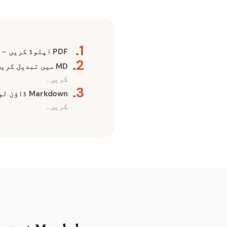
.
1
PDF اپلوڈ کریں
– متن
.
2
MD میں تبدیل کریں
کریں۔
.
3
Markdown ڈاؤن لوڈ کریں
کریں۔