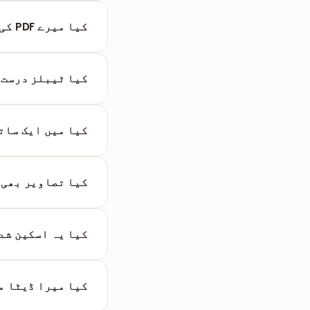
کیا میرے PDF کی فارمیٹنگ مکمل طور پر برقرار رہے گی؟
کر سکتے ہیں۔
بنیادی ڈھانچے کے
تاہم، فائل کو ہلک
کیا ٹیبلز درست 
پیچیدہ سیلز بالکل
کیا میں ایک ساتھ کئی PDF تبدیل 
علیحدہ .md فائل تیار کرتا ہے۔
کیا تصاویر بھی 
طور پر ہٹا دیے جا
کیا یہ اسکین شدہ PDF متن کو پروسیس کر سکت
کوشش سے پہلے OCR ٹول استعمال کریں۔
کیا میرا ڈیٹا م