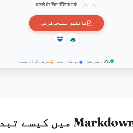
یا براؤز करने के लिए क्लिक करें।
فائلیں منتخب کریں
SSL انکرپشن
خودکار حذف
کوئی لاگ ان نہیں