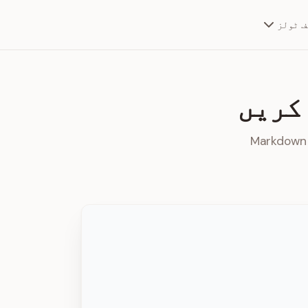
ف ٹولز
PDF دستاویزات سے متن اور ٹیبلز نکالیں اور انہیں لچکدار Markdown