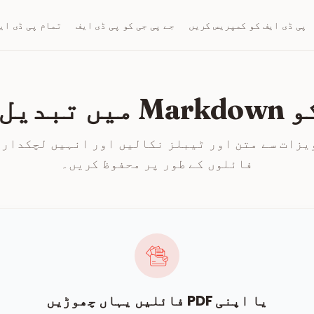
پی ڈی ایف کو کمپریس کریں
جے پی جی کو پی ڈی ایف
تمام پی ڈی ای
فائلوں کے طور پر محفوظ کریں۔
یا اپنی PDF فائلیں یہاں چھوڑیں