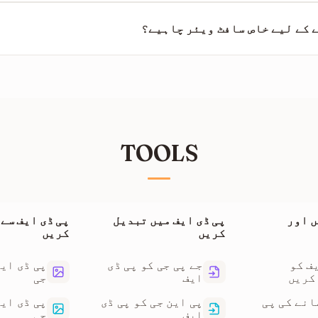
جی ہاں۔ تمام پروسیسنگ HTTPS پر محفوظ طریقے سے ہوتی ہے۔ نکالا گیا متن
ی دیر بعد سسٹم سے خود بخود حذف کر دی جاتی ہیں۔
 کے لیے خاص سافٹ ویئر چاہیے؟
نہیں۔ یہ ایک اسٹینڈرڈ .md ٹیکسٹ فائل ہے جو کسی بھی بنیادی ٹیکسٹ ایڈیٹر 
TOOLS
 اور
پی ڈی ایف میں تبدیل
پی ڈی ایف سے
کریں
کریں
ف کو
جے پی جی کو پی ڈی
پی ڈی ایف
کریں
ایف
جی
انے کی پی
پی این جی کو پی ڈی
پی ڈی ایف
ایف
جی