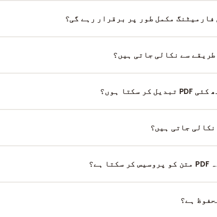
آپ کنٹینٹ کو تکنیکی دستاویزات، وکیز یا GitHub ریپوزٹریز ک
 عناصر جیسے پیراگراف، بولڈ متن، ہیڈرز اور فہرستیں تبدیل 
ا پھلکا رکھنے کے لیے جدید اسٹائلنگ اور رنگ ہٹا دیے جاتے ہ
طریقے سے نکالی جاتی ہیں؟
جی ہاں۔ سادہ گرڈ ٹیبلز کو اسٹینڈرڈ Markdown پائپ سنٹیکس میں
 سیدھے نہیں ہو سکتے اور انہیں دستی درستگی کی ضرورت پڑ سک
کر سکتا ہوں؟
جی ہاں، آپ ایک سیشن میں ایک ساتھ کئی PDF اپلوڈ کر سکتے ہیں۔ کنورٹر
نکالی جاتی ہیں؟
Markdown صرف بیرونی تصاویر کے لنکس 
تے ہیں یا ان کی جگہ پلیس ہولڈرز آ جاتے ہیں۔
ا ہے؟
نہیں۔ سسٹم متن کی تہوں کا تجزیہ کرتا ہے۔ اگر آپ کی PDF ف
حفوظ ہے؟