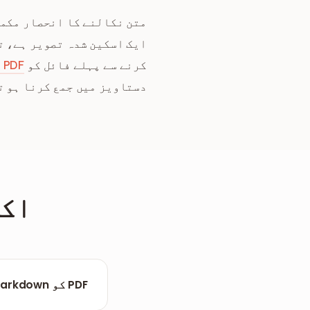
ایک اسکین شدہ تصویر ہے، ت
کرنے سے پہلے فائل کو
 PDF
دستاویز میں جمع کرنا ہو 
اکث
PDF کو Markdown میں کیوں تبدیل کریں؟