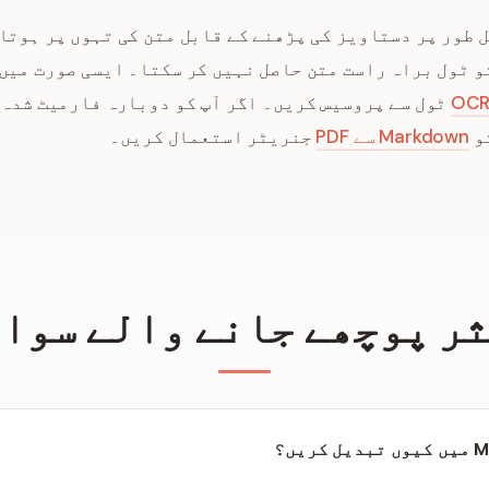
و ٹول براہ راست متن حاصل نہیں کر سکتا۔ ایسی صورت میں
OCR
ٹول سے پروسیس کریں۔ اگر آپ کو دوبارہ فارمیٹ شدہ 
تو
Markdown سے PDF
جنریٹر استعمال کریں۔
ر پوچھے جانے والے سوال