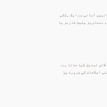
 انہیں آسانی سے ایک ہلکی
، دستاویز پلیٹ فارمز یا
Mar ٹیبل سنٹیکس میں لائن بہ لائن تبدیل کیا جاتا ہے۔
ی اصلاحات کی ضرورت پڑ