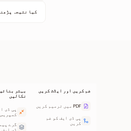
مکمل ہونے کے تھوڑ
کیا نتیجہ پڑھنے
Markdown ویور میں پڑھی جا سکتی ہے۔
ضم کریں اور ایڈٹ کریں
بہتر بنائیں
نکالیں
PDF میں ترمیم کریں
پی ڈی ای
کمپریس 
پی ڈی ایف کو ضم
کریں
گرے پیم
ڈی ایف