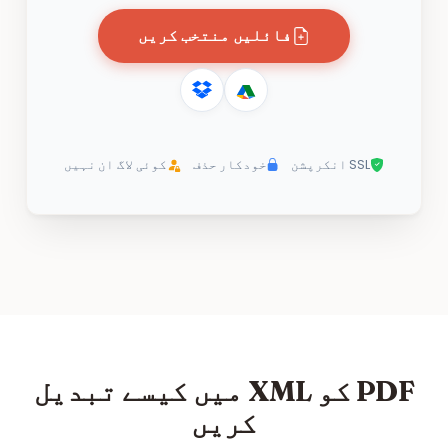
فائلیں منتخب کریں
SSL انکرپشن
خودکار حذف
کوئی لاگ ان نہیں
PDF کو XML میں کیسے تبدیل
کریں