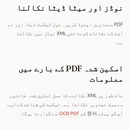
نوڈز اور میٹا ڈیٹا نکالنا
PDF دستاویز اپلوڈ کریں۔ ٹول ٹیکسٹ ڈیٹا اور لے
آؤٹ کے نشانات کو ساختی XML نوڈز میں نکالتا
ہے۔
اسکین شدہ PDF کے بارے میں
معلومات
عام طور پر XML نکالنے کا عمل اسکین شدہ فائلوں
سے صرف تصاویر نکالتا ہے۔ ٹیکسٹ کی شناخت کے لیے
آپ کو پہلے 문서 کو
OCR PDF
سے گزارنا ہوگا۔