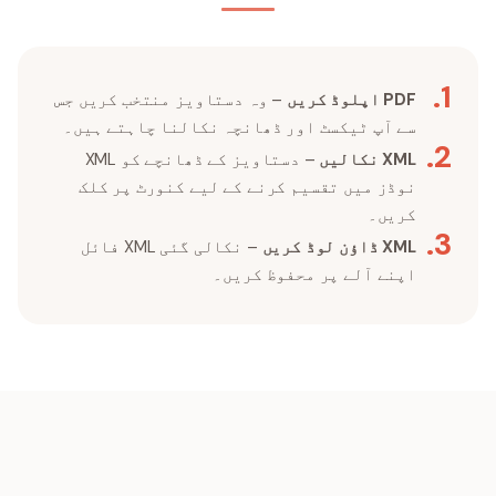
.
1
PDF اپلوڈ کریں
– وہ دستاویز منتخب کریں جس
سے آپ ٹیکسٹ اور ڈھانچہ نکالنا چاہتے ہیں۔
.
2
XML نکالیں
– دستاویز کے ڈھانچے کو XML
نوڈز میں تقسیم کرنے کے لیے کنورٹ پر کلک
کریں۔
.
3
XML ڈاؤن لوڈ کریں
– نکالی گئی XML فائل
اپنے آلے پر محفوظ کریں۔