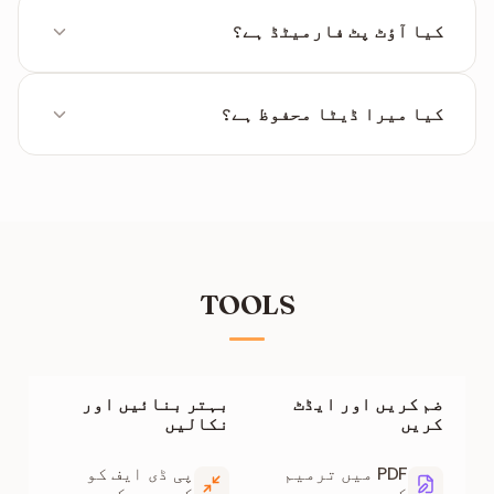
نہیں۔ XML کو کسی بھی ٹیکسٹ ایڈیٹر یا کوڈ
ایڈیٹر میں کھولا جا सकता ہے۔
کیا آؤٹ پٹ فارمیٹڈ ہے؟
جی ہاں، نکالا گیا کوڈ اسٹینڈرڈ انڈینٹیشن کے
ساتھ فارمیٹڈ ہوتا ہے، تاکہ اسے پڑھنا آسان
کیا میرا ڈیٹا محفوظ ہے؟
ہو۔
جی ہاں۔ تمام کارروائی محفوظ کنکشن پر ہوتی ہے
اور پروسیسنگ کے بعد فائلیں سرور سے حذف کر دی
جاتی ہیں۔
TOOLS
ضم کریں اور ایڈٹ
بہتر بنائیں اور
کریں
نکالیں
PDF میں ترمیم
پی ڈی ایف کو
کریں
کمپریس کریں