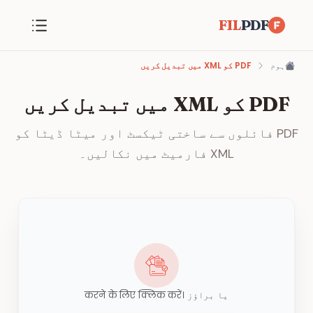
FIL
PDF
ہوم
PDF کو XML میں تبدیل کریں
PDF کو XML میں تبدیل کریں
PDF فائلوں سے ساختی ٹیکسٹ اور میٹا ڈیٹا کو
XML فارمیٹ میں نکالیں۔
یا براؤز करने के लिए क्लिक करें।