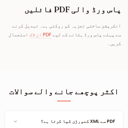
پاس ورڈ والی PDF فائلیں
انکرپشن ساختی تجزیہ کو روکتی ہے۔ تبدیل کرنے
سے پہلے پاس ورڈ ہٹانے کے لیے
PDF ان لاک
استعمال
کریں۔
اکثر پوچھے جانے والے سوالات
PDF سے XML کنورژن کیا کرتا ہے؟