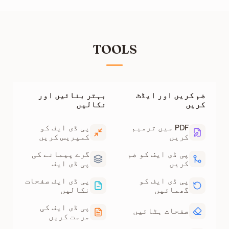
ریکوری یقینی بناتا ہے، لیکن بہت زیادہ متاثرہ
فائلیں پوری طرح ٹھیک نہیں ہو سکتیں۔
TOOLS
ضم کریں اور ایڈٹ
بہتر بنائیں اور
کریں
نکالیں
PDF میں ترمیم
پی ڈی ایف کو
کریں
کمپریس کریں
پی ڈی ایف کو ضم
گرے پیمانے کی
کریں
پی ڈی ایف
پی ڈی ایف کو
پی ڈی ایف صفحات
گھمائیں
نکالیں
پی ڈی ایف کی
صفحات ہٹائیں
مرمت کریں