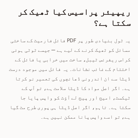
ریپیئر پراسیس کیا ٹھیک کر
سکتا ہے؟
یہ ٹول بنیادی طور پر PDF فائل فارمیٹ کے ساختی
مسائل کو ٹھیک کرنے کے لیے ہے — جیسے ٹوٹی ہوئی
کراس ریفرنس ٹیبل، ساخت میں خرابی یا فائل کے
اختتام کے غائب نشانات۔ یہ فائل میں موجود درست
ڈیٹا سے ان اندرونی ڈھانچوں کی تعمیر نو کرتا
ہے۔ اگر اصل مواد کا ڈیٹا سلامت ہے، تو آپ کے
ٹیکسٹ، امیج اور پیج لے آؤٹ کو واپس پایا جا
سکتا ہے۔ تاہم، اگر اصل ڈیٹا ہی پوری طرح مٹ گیا
ہے، تو اسے واپس پانا ممکن نہیں ہے۔