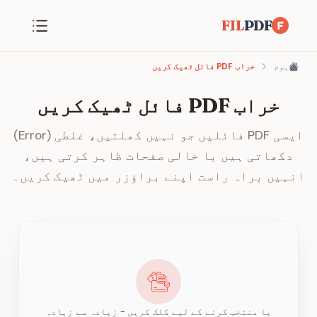
FIL
PDF
ہوم
خراب PDF فائل ٹھیک کریں
خراب PDF فائل ٹھیک کریں
ایسی PDF فائلیں جو نہیں کھلتیں، غلطی (Error)
دکھاتی ہیں یا خالی صفحات ظاہر کرتی ہیں،
انہیں براہ راست اپنے براؤزر میں ٹھیک کریں۔
یا منتخب کرنے کے لیے کلک کریں - زیادہ سے زیادہ