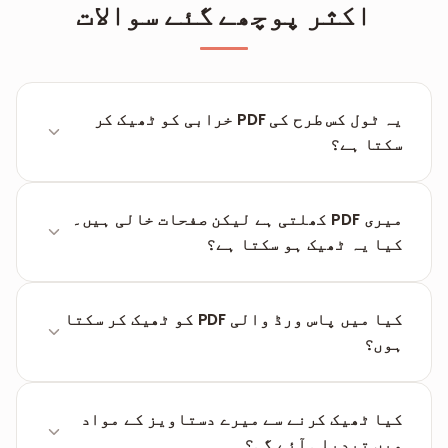
اکثر پوچھے گئے سوالات
یہ ٹول کس طرح کی PDF خرابی کو ٹھیک کر
سکتا ہے؟
ٹول ساختی خرابیوں جیسے ٹوٹے ہوئے کراس ریفرنس
یا غائب پیج مارکر کو درست کرتا ہے۔ یہ اس ڈیٹا
میری PDF کھلتی ہے لیکن صفحات خالی ہیں۔
کو واپس نہیں لا سکتا جو جسمانی طور پر مٹ چکا
کیا یہ ٹھیک ہو سکتا ہے؟
ہے۔
امکان ہے۔ خالی صفحات اکثر خراب 'پیج ٹری' کی
علامت ہوتے ہیں۔ ٹول ان ڈھانچوں کی تعمیر نو
کیا میں پاس ورڈ والی PDF کو ٹھیک کر سکتا
کرتا ہے، اور اگر بنیادی ڈیٹا محفوظ ہے، تو
ہوں؟
صفحات پھر سے صحیح نظر آنے لگیں گے۔
اگر فائل لاک اور خراب دونوں ہے، تو پہلے اسے
ان
لاک
کریں۔ اگر فائل خرابی کی وجہ سے بالکل نہیں
کیا ٹھیک کرنے سے میرے دستاویز کے مواد
کھل رہی، تو ٹول پاس ورڈ ہٹانے سے پہلے اس کی
میں تبدیلی آئے گی؟