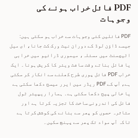
PDF فائل خراب ہونے کی
وجوہات
PDF فائلیں کئی وجوہات سے خراب ہو سکتی ہیں:
جیسے ڈاؤن لوڈ کے دوران نیٹ ورک کٹ جانا، ای میل
اٹیچمنٹ میں مسئلہ، میموری ڈرائیو میں خرابی
یا فائل بناتے وقت سافٹ ویئر کا کریش ہونا۔ ایک
خراب PDF فائل پوری طرح کھلنے سے انکار کر سکتی
ہے، آپ کے PDF ریڈر میں ایرر میسج دکھا سکتی ہے
یا خالی پیج دکھا سکتی ہے۔ ہمارا ریپیئر ٹول
فائل کی اندرونی ساخت کا تجزیہ کرتا ہے اور
متاثرہ حصوں کو پھر سے بنانے کی کوشش کرتا ہے
تاکہ آپ مواد تک پھر سے پہنچ سکیں۔