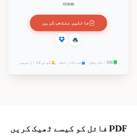
100MB
فائلیں منتخب کریں
SSL انکرپشن
خودکار حذف
کوئی لاگ ان نہیں
PDF فائل کو کیسے ٹھیک کریں