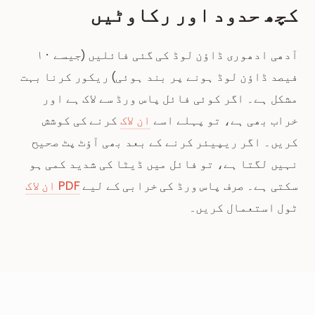
کچھ حدود اور رکاوٹیں
آدھی ادھوری ڈاؤن لوڈ کی گئی فائلیں (جیسے ۱۰
فیصد ڈاؤن لوڈ ہونے پر بند ہوئی) ریکور کرنا بہت
مشکل ہے۔ اگر کوئی فائل پاس ورڈ سے لاک ہے اور
خراب بھی ہے، تو پہلے اسے
ان لاک
کرنے کی کوشش
کریں۔ اگر ریپیئر کرنے کے بعد بھی آؤٹ پٹ صحیح
نہیں لگتا ہے، تو فائل میں ڈیٹا کی شدید کمی ہو
سکتی ہے۔ صرف پاس ورڈ کی خرابی کے لیے
PDF ان لاک
ٹول استعمال کریں۔