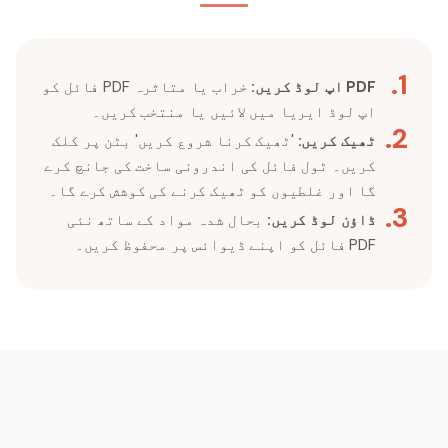
.
1
PDF اپ لوڈ کریں:
خراب یا متاثرہ PDF فائل کو
اپ لوڈ ایریا میں لائیں یا منتخب کریں۔
.
2
ٹھیک کریں:
'ٹھیک کرنا شروع کریں' بٹن پر کلک
کریں۔ ٹول فائل کی اندرونی ساخت کی جانچ کرے
گا اور غلطیوں کو ٹھیک کرنے کی کوشش کرے گا۔
.
3
ڈاؤن لوڈ کریں:
بحال شدہ مواد کے ساتھ نئی
PDF فائل کو اپنے ڈیوائس پر محفوظ کریں۔