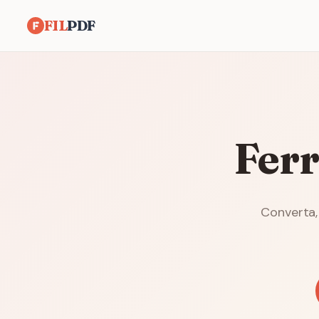
FIL
PDF
Fer
Converta,