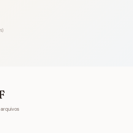
PS)
F
 arquivos