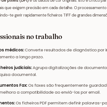
de píxeis (DPI)
e os dados de cor originais. Isto é crítico par
iais que exigem precisão em cada detalhe. O processamento 
ndo-te gerir rapidamente ficheiros TIFF de grandes dimens
ssionais no trabalho
os médicos:
Converte resultados de diagnóstico por
amento a longo prazo.
eiros judiciais:
Agrupa digitalizações de documento
squisa documental.
cumentos Fax:
Os faxes são frequentemente guardado
melhora a compatibilidade ao enviá-los por email.
mentos:
Os ficheiros PDF permitem definir palavras-p