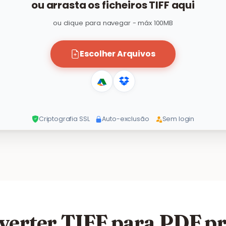
ou arrasta os ficheiros TIFF aqui
ou clique para navegar - máx 100MB
Escolher Arquivos
Criptografia SSL
Auto-exclusão
Sem login
verter TIFF para PDF p