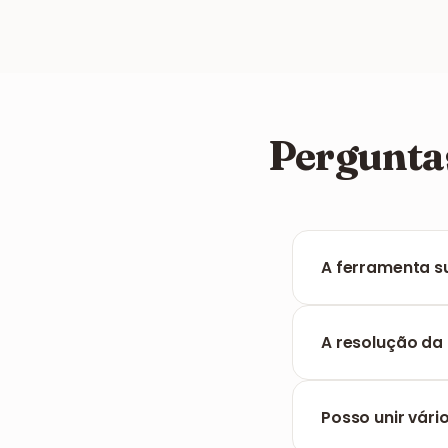
Pergunta
A ferramenta su
Sim, o FILPDF re
ficheiro TIFF nu
A resolução da
Não, a nossa fer
mais nítida para 
Posso unir vári