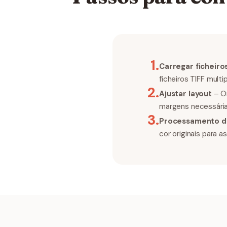
1
.
Carregar ficheiro
ficheiros TIFF multi
2
.
Ajustar layout
– Or
margens necessária
3
.
Processamento de
cor originais para a