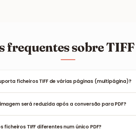
s frequentes sobre TIFF
porta ficheiros TIFF de várias páginas (multipágina)?
conhece e converte automaticamente todas as páginas dentro
m único documento PDF na ordem correta.
 imagem será reduzida após a conversão para PDF?
ramenta mantém a densidade de píxeis (DPI) original, assegur
impressões e arquivamento profissional.
os ficheiros TIFF diferentes num único PDF?