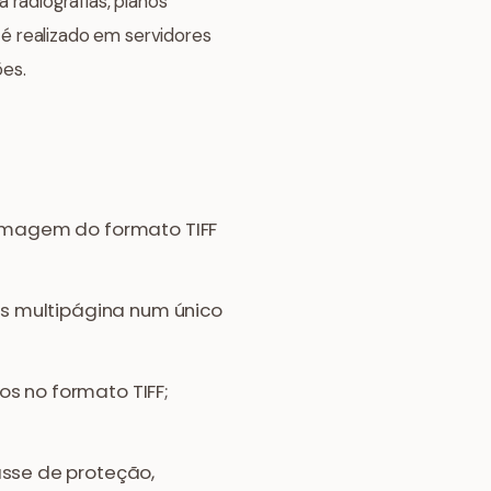
a radiografias, planos
é realizado em servidores
ões.
 imagem do formato TIFF
s multipágina num único
s no formato TIFF;
asse de proteção,