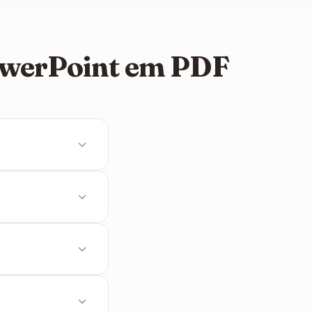
PowerPoint em PDF
 No entanto, a
nós tratamos do
tivo no PDF para