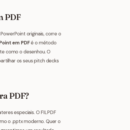
em PDF
owerPoint originais, corre o
Point em PDF
é o método
nte como o desenhou. O
partilhar os seus pitch decks
ara PDF?
teres especiais. O FILPDF
como o .pptx moderno. Quer o