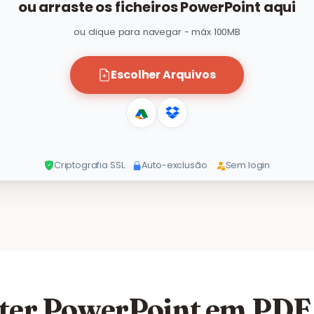
ou arraste os ficheiros PowerPoint aqui
ou clique para navegar - máx 100MB
Escolher Arquivos
Criptografia SSL
Auto-exclusão
Sem login
ter PowerPoint em PDF 