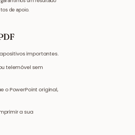
, garantimos um resultado
tos de apoio.
 PDF
apositivos importantes.
ou telemóvel sem
 o PowerPoint original,
mprimir a sua