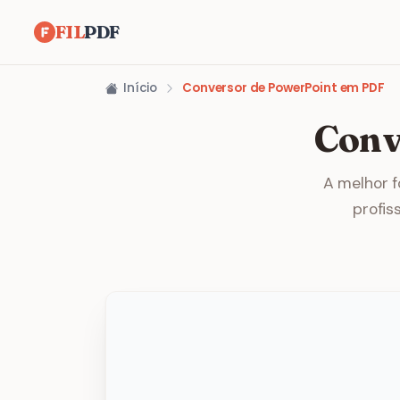
FIL
PDF
Início
Conversor de PowerPoint em PDF
Conv
A melhor 
profis