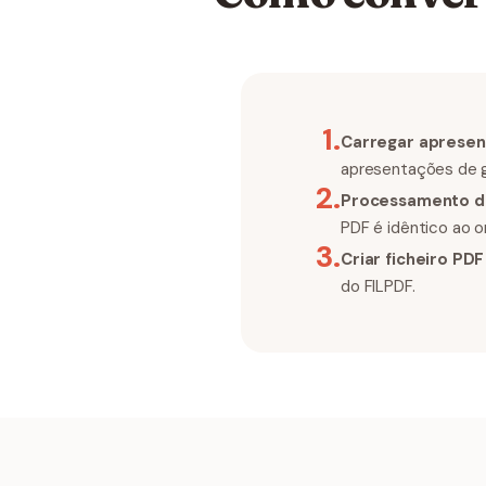
1
.
Carregar aprese
apresentações de 
2
.
Processamento de
PDF é idêntico ao or
3
.
Criar ficheiro PDF
do FILPDF.