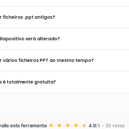
liminamos todos os dados após 1 hora e não partilhamos in
 ficheiros .ppt antigos?
orta totalmente tanto ficheiros .ppt (PowerPoint 97-2003) co
iapositivo será alterado?
 aspeto do diapositivo (4:3 ou 16:9) será mantida com precisã
 vários ficheiros PPT ao mesmo tempo?
rios ficheiros PowerPoint simultaneamente. O sistema convert
gar o documento desejado.
 é totalmente gratuita?
de converter PowerPoint em PDF sem limites e de forma totalme
★
★
★
★
★
alie esta ferramenta
4.9
/5 -
33
votos