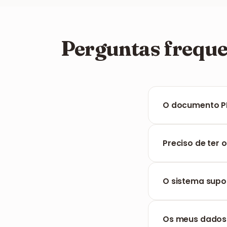
Perguntas freque
O documento P
O formato PDF é e
imagem final de 
Preciso de ter 
Não, o FILPDF fun
resto.
O sistema supo
Sim, a nossa ferr
assegurar uma vi
Os meus dados