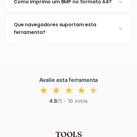
e não requer registo ou subscrições.
Como imprimo um BMP no formato A4?
Ao converter, seleciona simplesmente a opção
'A4' nas definições de layout e o sistema ajustará
Que navegadores suportam esta
a imagem automaticamente ao papel.
ferramenta?
O FILPDF funciona online em qualquer navegador
moderno (Chrome, Safari, Firefox) no Windows,
macOS, Android e iOS.
Avalie esta ferramenta
★
★
★
★
★
4.8
/5 -
16
votos
TOOLS