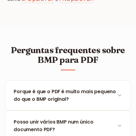
Perguntas frequentes sobre
BMP para PDF
Porque é que o PDF é muito mais pequeno
do que o BMP original?
BMP é um formato sem compressão, enquanto o
PDF utiliza algoritmos inteligentes para eliminar
Posso unir vários BMP num único
dados redundantes mantendo uma visualização
documento PDF?