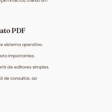
eçam intactos, criando um
mato PDF
e sistema operativo.
exto importantes.
tir de editores simples.
l de consultar, ao