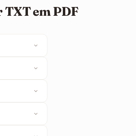
er TXT em PDF
os carateres e
 milhares de
parágrafos e as
letamente após 1