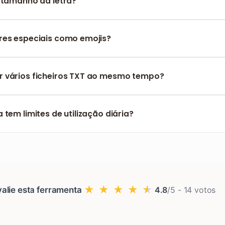
 tamanho da letra?
miza automaticamente o tamanho da fonte para garantir a mel
adrão.
res especiais como emojis?
seu ficheiro fonte use codificação Unicode, os carateres espec
s corretamente.
 vários ficheiros TXT ao mesmo tempo?
 carregar vários ficheiros de uma vez. O sistema irá processá
odos.
 tem limites de utilização diária?
nverter TXT em PDF gratuitamente e sem quaisquer limites de u
★
★
★
★
★
alie esta ferramenta
4.8
/5 -
14
votos