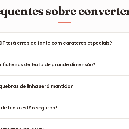
equentes sobre convert
F terá erros de fonte com carateres especiais?
porta totalmente a codificação UTF-8, assegurando que todos 
ibidos com uma precisão de 100%.
r ficheiros de texto de grande dimensão?
amenta é suficientemente potente para processar ficheiros de
te.
quebras de linha será mantido?
istema mantém a estrutura das linhas, o espaçamento entre 
no ficheiro original.
de texto estão seguros?
ados são encriptados durante o processo e removidos comp