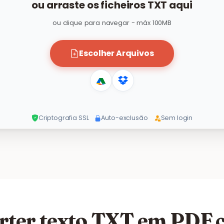
ou arraste os ficheiros TXT aqui
ou clique para navegar - máx 100MB
Escolher Arquivos
Criptografia SSL
Auto-exclusão
Sem login
ter texto TXT em PDF 