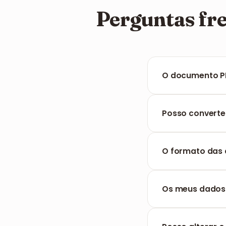
Perguntas fr
O documento PD
Não, o FILPDF su
acentos sejam ex
Posso converte
Sim, a nossa ferr
linhas rapidamen
O formato das 
Com certeza. O s
margens tal como 
Os meus dados 
Totalmente. Os d